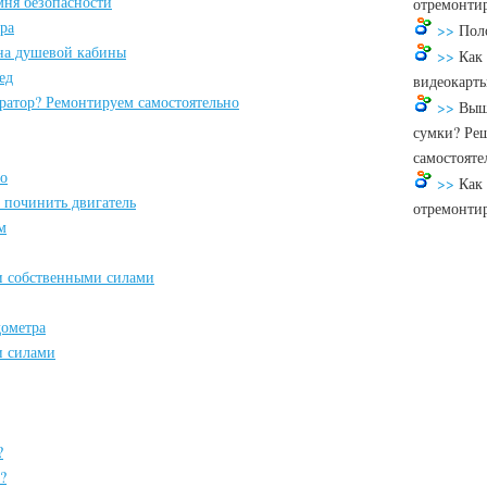
мня безопасности
отремонтир
ера
>>
Пол
она душевой кабины
>>
Как 
ед
видеокарт
ратор? Ремонтируем самостоятельно
>>
Выш
сумки? Реш
самостояте
ио
>>
Как
 починить двигатель
отремонтир
м
 собственными силами
дометра
и силами
?
?