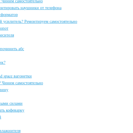
? Чиним самостоятельно
онтировать наушники от телефона
сформатор
й усилитель? Ремонтируем самостоятельно
мопот
есителя
 починить абс
ик?
d space вагонетки
? Чиним самостоятельно
овину
ными силами
ать кофеварку
й
влажнителя