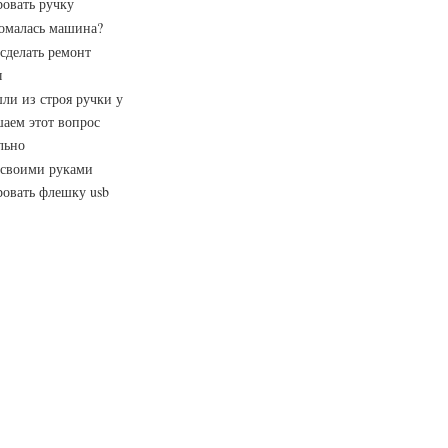
овать ручку
омалась машина?
сделать ремонт
ы
ли из строя ручки у
аем этот вопрос
льно
 своими руками
овать флешку usb