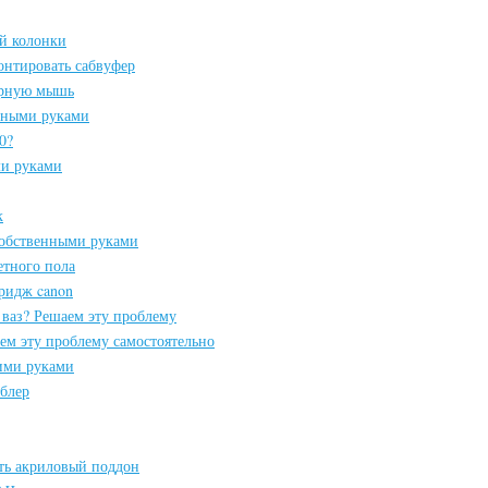
ой колонки
онтировать сабвуфер
ерную мышь
нными руками
0?
ми руками
к
собственными руками
етного пола
ридж canon
 ваз? Решаем эту проблему
ем эту проблему самостоятельно
оими руками
мблер
ать акриловый поддон