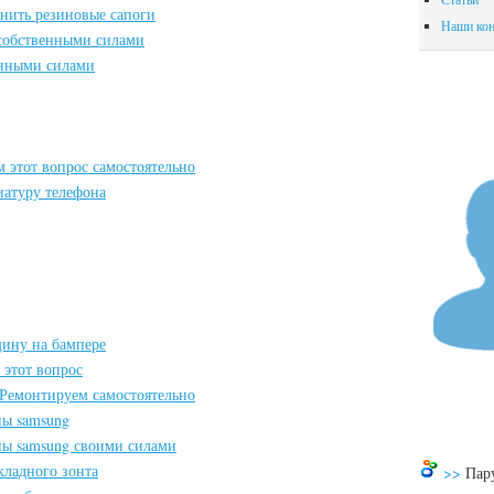
инить резиновые сапоги
Наши кон
 собственными силами
енными силами
 этот вопрос самостоятельно
иатуру телефона
щину на бампере
 этот вопрос
 Ремонтируем самостоятельно
ы samsung
ы samsung своими силами
кладного зонта
>>
Пару