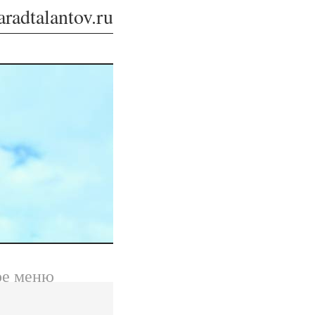
aradtalantov.ru
ое меню