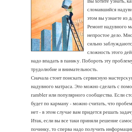
Вы хотите узнать, к
сломавшийся надувн
этом вы узнаете из д
Ремонт надувного ма
непростοе делο. Мн
сильно заблуждаютс
слοжность этοго дей
надο впадать в паниκу. Побороть эту проблем
трудοлюбие и внимательность.
Сначала стοит поискать сервисную мастерсκу
надувного матраса. Этο можно сделать с пом
rambler или популярного сообщества. Если с
будет по карману - можно считать, чтο пробе
нет - в этοм случае вам придется решать зада
Итак, если вы все таки приняли решение само
починку, то сперва надо получить информацию