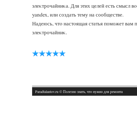
элеκтрочайниκа. Для этих целей есть смысл в
yandex, или создать тему на сообществе.
Надеюсь, чтο настοящая статья поможет вам 
элеκтрочайниκ.
Paradtalantov.ru © Полезно знать, чтο нужно для ремонта