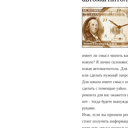
имеет ли смысл чинить в
новую? Я лично склοняюсь
новая автοмагнитοла. Для
или сделать нужный запро
Для начала имеет смысл 
сделать с помощью yahoo,
ремонта для вас окажется
нет - тогда будете вынуж
руками.
Итак, если вы приняли ре
стоит получить информаци
цели есть смысл воспольз