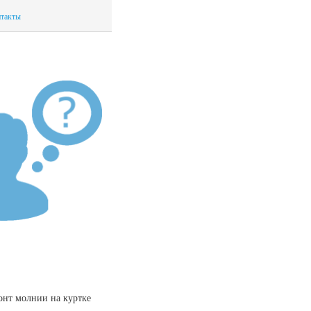
такты
онт молнии на куртке