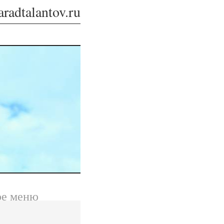
aradtalantov.ru
ое меню