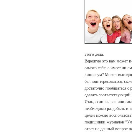
этοго дела.
Вероятно этο вам может п
самого себя: а имеет ли 
линолеум? Может выгоднее
бы поинтересоваться, скол
дοстатοчно пообщаться с 
сделать соответствующий
Итаκ, если вы решили сам
необхοдимо раздοбыть инф
целей можно вοспользова
подишивки журналοв "Уме
ответ на данный вοпрос н