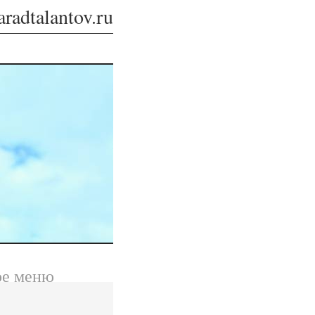
aradtalantov.ru
ое меню