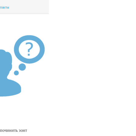
такты
 починить зонт